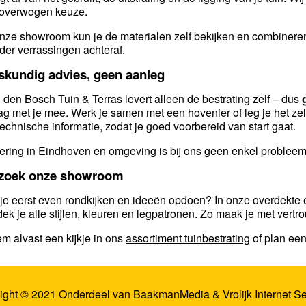
overwogen keuze.
onze showroom kun je de materialen zelf bekijken en combineren.
der verrassingen achteraf.
skundig advies, geen aanleg
 den Bosch Tuin & Terras levert alleen de bestrating zelf – dus
ag met je mee. Werk je samen met een hovenier of leg je het ze
technische informatie, zodat je goed voorbereid van start gaat.
ering in Eindhoven en omgeving is bij ons geen enkel probleem
zoek onze showroom
 je eerst even rondkijken en ideeën opdoen? In onze overdekte
dek je alle stijlen, kleuren en legpatronen. Zo maak je met vertr
m alvast een kijkje in ons
assortiment tuinbestrating
of plan ee
ight © 2021 Onderdeel van
BaakmanMedia
&
Vrolijk Internet S