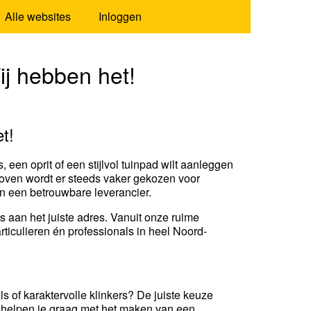
Alle websites
Inloggen
ij hebben het!
t!
, een oprit of een stijlvol tuinpad wilt aanleggen
dhoven wordt er steeds vaker gekozen voor
an een betrouwbare leverancier.
s aan het juiste adres. Vanuit onze ruime
ticulieren én professionals in heel Noord-
 of karaktervolle klinkers? De juiste keuze
Wij helpen je graag met het maken van een