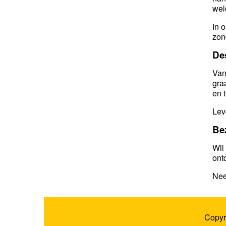
wel
In 
zon
De
Van
gra
en 
Lev
Be
Wil
ont
Nee
Copyr