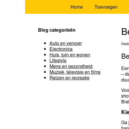
Home
Toevoegen
B
Blog categorieën
Auto en vervoer
Gepla
Electronica
Be
Huis, tuin en wonen
Lifestyle
Mens en gezondheid
Een
Muziek, televisie en films
– d
Reizen en recreatie
duu
Vo
sho
Bra
Kie
Ga 
han