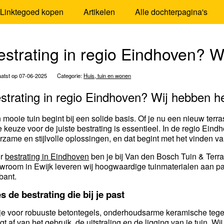
Linktegoed kopen
Artikelen
Alle dochterpagina's
estrating in regio Eindhoven? W
atst op 07-06-2025
Categorie:
Huis, tuin en wonen
strating in regio Eindhoven? Wij hebben he
 mooie tuin begint bij een solide basis. Of je nu een nieuw terras
e keuze voor de juiste bestrating is essentieel. In de regio Ein
rzame en stijlvolle oplossingen, en dat begint met het vinden v
or
bestrating in Eindhoven
ben je bij Van den Bosch Tuin & Terra
wroom in Ewijk leveren wij hoogwaardige tuinmaterialen aan par
bant.
s de bestrating die bij je past
je voor robuuste betontegels, onderhoudsarme keramische tegels
gt af van het gebruik, de uitstraling en de ligging van je tuin. 