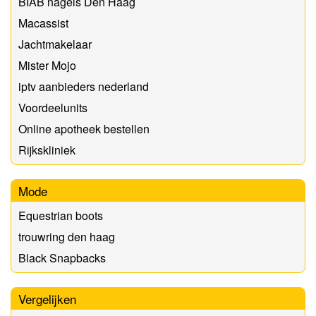
BIAB nagels Den Haag
Macassist
Jachtmakelaar
Mister Mojo
iptv aanbieders nederland
Voordeelunits
Online apotheek bestellen
Rijkskliniek
Mode
Equestrian boots
trouwring den haag
Black Snapbacks
Vergelijken