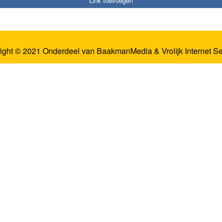
Link toevoegen
ight © 2021 Onderdeel van
BaakmanMedia
&
Vrolijk Internet S